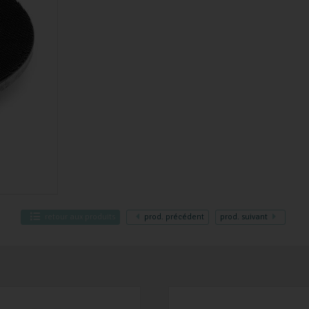
retour
aux produits
prod.
précédent
prod.
suivant