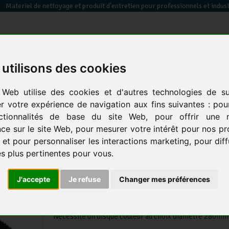
Materiel de nettoyage et produit d'entretien pour professionnels et indust
utilisons des cookies
essuyage / papier toilette / sèche mains
équipements des
sacs poubelles &
 Web utilise des cookies et d'autres technologies de su
en
électrique
locaux
co
er votre expérience de navigation aux fins suivantes :
pou
ctionnalités de base du site Web
,
pour offrir une m
euses
retour
aux produits
prod.
ce sur le site Web
,
pour mesurer votre intérêt pour nos pr
 et pour personnaliser les interactions marketing
,
pour dif
Plateau porte disque pour auto
és plus pertinentes pour vous
.
Comac Vispa XS ou Karcher BD
Pack
J'accepte
Je refuse
Changer mes préférences
KARCHER
Nécessite un disque couleur au choix diamètre 280mm