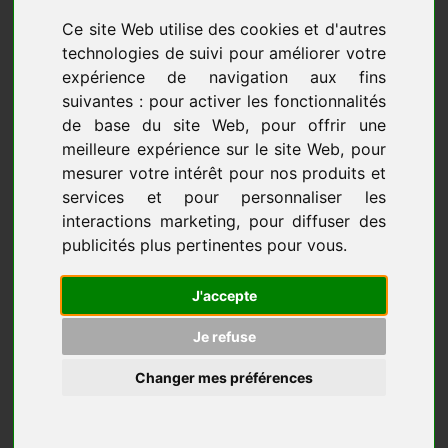
Prix Promo
!
Ce site Web utilise des cookies et d'autres
technologies de suivi pour améliorer votre
expérience de navigation aux fins
-24 %
-24 %
suivantes :
pour activer les fonctionnalités
de base du site Web
,
pour offrir une
meilleure expérience sur le site Web
,
pour
mesurer votre intérêt pour nos produits et
services et pour personnaliser les
interactions marketing
,
pour diffuser des
publicités plus pertinentes pour vous
.
AUTOLAVEUSE KARCHER BR
AUTOLAVEUSE A BATTERIES
30/4 C LIVRAISON GRATUITE
KARCHER BD 30/4 C BP
PACK
1 340,00 € HT
J'accepte
2 288,00 € HT
1 024,00 € HT
1 739,00 € HT
1 228,80 € TTC
2 086,80 € TTC
Je refuse
AJOUTER AU PANIER
AJOUTER AU PANIER
Changer mes préférences
-12 %
-40 %