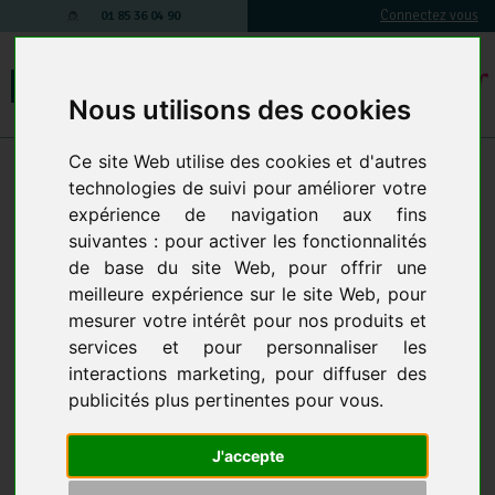
Connectez vous
01 85 36 04 90
Nous utilisons des cookies
Ce site Web utilise des cookies et d'autres
Mentions légales
technologies de suivi pour améliorer votre
Mentions légales
expérience de navigation aux fins
suivantes :
pour activer les fonctionnalités
de base du site Web
,
pour offrir une
Clean Market
meilleure expérience sur le site Web
,
pour
Vente de produits et matériels d'entretien sur internet.
SARL au capital de 151 800.00€€
mesurer votre intérêt pour nos produits et
Téléphone : 01 85 36 04 90
services et pour personnaliser les
NAF : 4791B
interactions marketing
,
pour diffuser des
N° de TVA INTRACOMMUNAUTAIRE:FR509535282
publicités plus pertinentes pour vous
.
Siret : 50953528200024
Contact:service.client@cleanmarket.fr
J'accepte