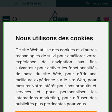
Connectez vous
01 85 36 04 90
Nous utilisons des cookies
Accessoires et Composants
-
Nettoyeur haute pression : Accessoires &
composants
-
Buses
-
Buse Triple
BUSE TRIPLE
Ce site Web utilise des cookies et d'autres
11 produits
technologies de suivi pour améliorer votre
expérience de navigation aux fins
suivantes :
pour activer les fonctionnalités
de base du site Web
,
pour offrir une
meilleure expérience sur le site Web
,
pour
mesurer votre intérêt pour nos produits et
services et pour personnaliser les
interactions marketing
,
pour diffuser des
publicités plus pertinentes pour vous
.
BUSE TRIPLE KARCHER
PORTE-BUSE 3 POSITIONS
M18F