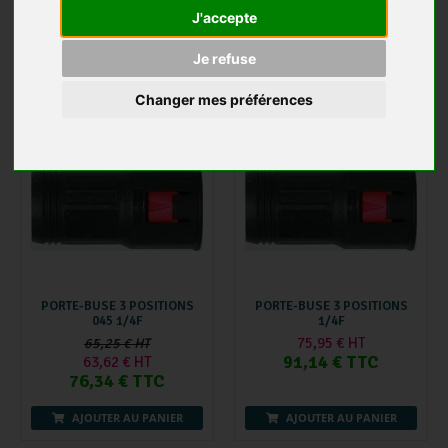
89,93 € HT
J'accepte
75,95 € HT
107,92 € TTC
91,14 € TTC
Je refuse
AJOUTER AU PANIER
AJOUTER AU PANIER
Changer mes préférences
-2 %
PORTE-BUSE 3 POSITIONS
PORTE-BUSE 3 POSITIONS
045 1/4F
1/4F
75,95 € HT
65,25 € HT
91,14 € TTC
63,62 € HT
76,34 € TTC
AJOUTER AU PANIER
AJOUTER AU PANIER