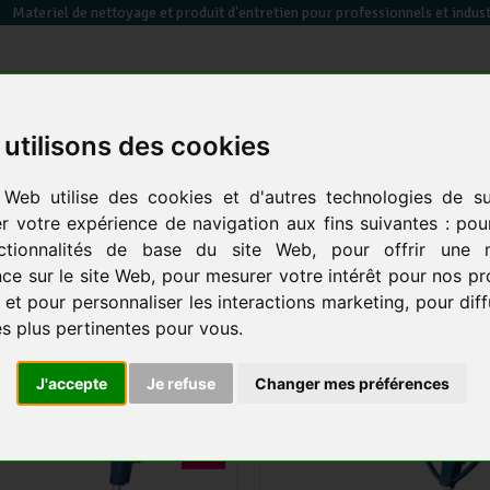
Materiel de nettoyage et produit d'entretien pour professionnels et indust
utilisons des cookies
essuyage / papier toilette / sèche mains
équipements des
sacs poubelles &
 Web utilise des cookies et d'autres technologies de su
en
électrique
locaux
co
er votre expérience de navigation aux fins suivantes :
pou
ctionnalités de base du site Web
,
pour offrir une m
 nettoyage électrique
-
Monobrosse
-
Monobrosse basse vitesse -160tr/min
ce sur le site Web
,
pour mesurer votre intérêt pour nos pr
 et pour personnaliser les interactions marketing
,
pour dif
ROSSE BASSE VITESSE -160TR/MIN
6 prod
és plus pertinentes pour vous
.
J'accepte
Je refuse
Changer mes préférences
-8 %