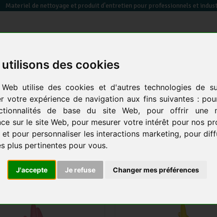
Materiel de nettoyage et produit d'entretien pour professionnels et indust
utilisons des cookies
essuyage / papier toilette / sèche mains
équipements des
sacs poubelles &
 Web utilise des cookies et d'autres technologies de su
en
électrique
locaux
co
er votre expérience de navigation aux fins suivantes :
pou
ctionnalités de base du site Web
,
pour offrir une m
ce sur le site Web
,
pour mesurer votre intérêt pour nos pr
CTION INDIVIDUELLE
24 produits
 et pour personnaliser les interactions marketing
,
pour dif
és plus pertinentes pour vous
.
J'accepte
Je refuse
Changer mes préférences
-18 %