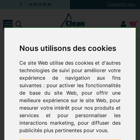
Connectez vous
01 85 36 04 90
Nous utilisons des cookies
Matériel de nettoyage électrique
-
Nettoyeur haute pression
-
Eau
chaude monophasé (220V)
KARCHER EAU CHAUDE MONOPHASÉ
Ce site Web utilise des cookies et d'autres
(220V)
technologies de suivi pour améliorer votre
expérience de navigation aux fins
9 produits
suivantes :
pour activer les fonctionnalités
Karcher Eau Chaude, les
nettoyeurs haute pression
de base du site Web
,
pour offrir une
eau chaude Karcher sont
meilleure expérience sur le site Web
,
pour
d'une efficacité redoutable
mesurer votre intérêt pour nos produits et
face aux salissures les plus
services et pour personnaliser les
tenaces.
interactions marketing
,
pour diffuser des
Les nettoyeurs haute pression Karcher Pro Eau Chaude
publicités plus pertinentes pour vous
.
sont robustes et présentent des avantages sérieux pour un
nettoyage encore plus efficace.