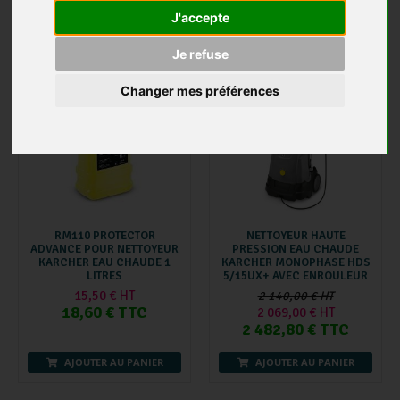
J'accepte
CleanMarket est partenaire agréé Karcher Pro.
Je refuse
-3 %
Changer mes préférences
RM110 PROTECTOR
NETTOYEUR HAUTE
ADVANCE POUR NETTOYEUR
PRESSION EAU CHAUDE
KARCHER EAU CHAUDE 1
KARCHER MONOPHASE HDS
LITRES
5/15UX+ AVEC ENROULEUR
15,50 € HT
2 140,00 € HT
18,60 € TTC
2 069,00 € HT
2 482,80 € TTC
AJOUTER AU PANIER
AJOUTER AU PANIER