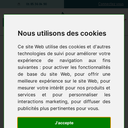
Connectez vous
01 85 36 04 90
Nous utilisons des cookies
Ce site Web utilise des cookies et d'autres
Votre compte
technologies de suivi pour améliorer votre
expérience de navigation aux fins
suivantes :
pour activer les fonctionnalités
Identifiez-vous
de base du site Web
,
pour offrir une
meilleure expérience sur le site Web
,
pour
Déjà inscrit ?
mesurer votre intérêt pour nos produits et
Entrez votre adresse e-mail :
services et pour personnaliser les
interactions marketing
,
pour diffuser des
publicités plus pertinentes pour vous
.
Entrez votre mot de passe :
J'accepte