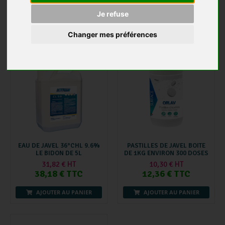
6,36 € HT
8,26 € HT
7,63 € TTC
9,91 € TTC
Je refuse
AJOUTER AU PANIER
AJOUTER AU PANIER
Changer mes préférences
EAU DE JAVEL 36°CHL 9.6%
PASTILLES DE JAVEL BOITE
LE BIDON DE 5L
DE 1KG ENVIRON 300 DOSES
31,82 € HT
10,30 € HT
38,18 € TTC
12,36 € TTC
AJOUTER AU PANIER
AJOUTER AU PANIER