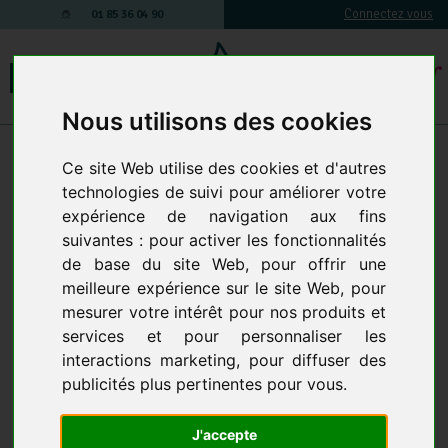
Connectez vous
01 85 36 04 90
Nous utilisons des cookies
Produits d'entretien
-
Javel
Ce site Web utilise des cookies et d'autres
JAVEL
5 produits
technologies de suivi pour améliorer votre
expérience de navigation aux fins
suivantes :
pour activer les fonctionnalités
de base du site Web
,
pour offrir une
meilleure expérience sur le site Web
,
pour
mesurer votre intérêt pour nos produits et
services et pour personnaliser les
interactions marketing
,
pour diffuser des
publicités plus pertinentes pour vous
.
JAVEL 2.6% - 09°CHL -
EAU DE JAVEL 2.6% LE
BIDON DE 2 LITRES
BIDON DE 5 LITRES
J'accepte