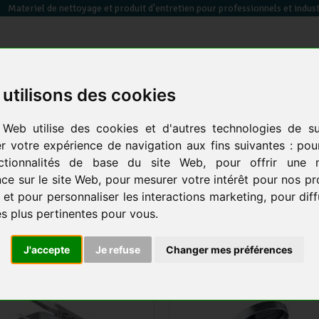
Materiel de nettoyage et produit d'entretien pour professionnels et indust
utilisons des cookies
essuyage / papier toilette / sèche mains
équipements des
sacs poubelles &
 Web utilise des cookies et d'autres technologies de su
en
électrique
locaux
co
er votre expérience de navigation aux fins suivantes :
pou
ctionnalités de base du site Web
,
pour offrir une m
 nettoyage manuel
-
Les supports
ce sur le site Web
,
pour mesurer votre intérêt pour nos pr
 et pour personnaliser les interactions marketing
,
pour dif
UPPORTS
3 produits
és plus pertinentes pour vous
.
J'accepte
Je refuse
Changer mes préférences