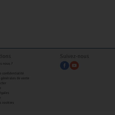
tions
Suivez-nous
s nous ?
e confidentialité
 générales de vente
cter
n
égales
e
s cookies