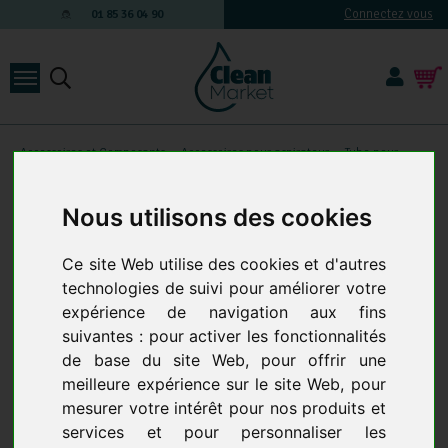
Connectez vous
01 85 36 04 90
Accessoires et Composants
-
Accessoires pour aspirateur
-
Tube pour
aspirateur
TUBE POUR ASPIRATEUR
24 produits
Nous utilisons des cookies
Ce site Web utilise des cookies et d'autres
technologies de suivi pour améliorer votre
expérience de navigation aux fins
suivantes :
pour activer les fonctionnalités
de base du site Web
,
pour offrir une
meilleure expérience sur le site Web
,
pour
mesurer votre intérêt pour nos produits et
TUBE METAL 0.5M POUR
CANNE DOUBLE COUDE
services et pour personnaliser les
ASPIRATEUR DIAM 32MM
DIAM 38-40 CHROME