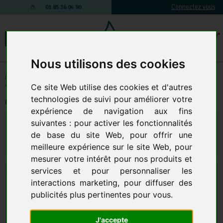
Connectez vous
01 85 36 04 90
Nous utilisons des cookies
Accessoires et Composants
-
Accessoires pour aspirateur
-
Tube pour
aspirateur
Ce site Web utilise des cookies et d'autres
technologies de suivi pour améliorer votre
Coude DN 40, acier inoxydable
expérience de navigation aux fins
suivantes :
pour activer les fonctionnalités
57,84 € TTC
48,20 € HT
48,79 € HT
58,55 € TTC
de base du site Web
,
pour offrir une
Qte.
:
AJOUTER AU PANIER
meilleure expérience sur le site Web
,
pour
mesurer votre intérêt pour nos produits et
services et pour personnaliser les
interactions marketing
,
pour diffuser des
publicités plus pertinentes pour vous
.
J'accepte