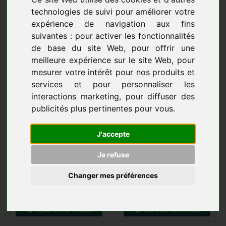
2,85 € HT
11,34 € TTC
1,98 € HT
technologies de suivi pour améliorer votre
2,38 € TTC
expérience de navigation aux fins
suivantes :
pour activer les fonctionnalités
AJOUTER AU PANIER
AJOUTER AU PANIER
de base du site Web
,
pour offrir une
meilleure expérience sur le site Web
,
pour
mesurer votre intérêt pour nos produits et
services et pour personnaliser les
interactions marketing
,
pour diffuser des
publicités plus pertinentes pour vous
.
J'accepte
Je refuse
BALAI COCO 38 CM
BALAI COCO ZEBRE 29CM
INTERIEUR/EXTERIEUR
GAMME PERFORMANTE
DOUILLE VIS
2,99 € HT
Changer mes préférences
5,02 € HT
3,59 € TTC
6,02 € TTC
AJOUTER AU PANIER
AJOUTER AU PANIER