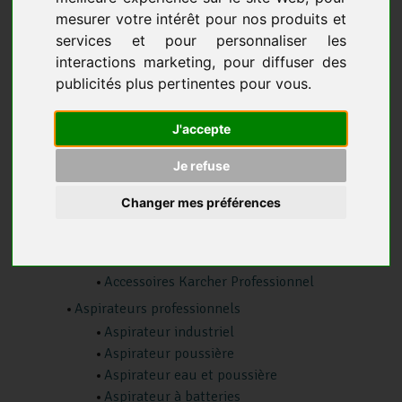
Fiches pratiques
mesurer votre intérêt pour nos produits et
Tableau de concordance des turbines d'aspiration
services et pour personnaliser les
interactions marketing
,
pour diffuser des
Matériel de nettoyage électrique
publicités plus pertinentes pour vous
.
Autolaveuse
Autolaveuse à batteries
J'accepte
Autolaveuse à câble
Je refuse
Accessoires autolaveuses
Détergent autolaveuse
Changer mes préférences
Batteries pour autolaveuse
Comment choisir son autolaveuse
Karcher Professionnel
Accessoires Karcher Professionnel
Aspirateurs professionnels
Aspirateur industriel
Aspirateur poussière
Aspirateur eau et poussière
Aspirateur à batteries