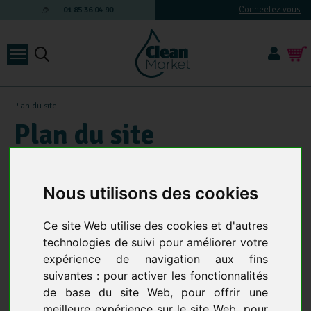
Connectez vous
01 85 36 04 90
Plan du site
Plan du site
Promotions
Nous utilisons des cookies
Nouveautés
Ce site Web utilise des cookies et d'autres
Qui sommes-nous ?
technologies de suivi pour améliorer votre
FAQ
expérience de navigation aux fins
Conditions générales de vente
suivantes :
pour activer les fonctionnalités
Nous contacter
de base du site Web
,
pour offrir une
SAV.
meilleure expérience sur le site Web
,
pour