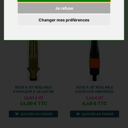
28,93 € HT
30,76 € HT
Je refuse
34,72 € TTC
36,91 € TTC
Changer mes préférences
AJOUTER AU PANIER
AJOUTER AU PANIER
BUSE A JET RÉGLABLE
BUSE A JET REGLABLE
COUPLEUR D.16 LAITON
COUPLEUR UNIVERSEL
10,83 € HT
5,40 € HT
13,00 € TTC
6,48 € TTC
AJOUTER AU PANIER
AJOUTER AU PANIER