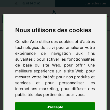
Connectez vous
01 85 36 04 90
Nous utilisons des cookies
Accessoires et Composants
-
Nettoyeur haute pression : Accessoires &
Ce site Web utilise des cookies et d'autres
composants
-
Equipements basse pression
-
Pistolets et accessoires
technologies de suivi pour améliorer votre
PISTOLETS ET ACCESSOIRES
5 produits
expérience de navigation aux fins
suivantes :
pour activer les fonctionnalités
de base du site Web
,
pour offrir une
meilleure expérience sur le site Web
,
pour
mesurer votre intérêt pour nos produits et
services et pour personnaliser les
interactions marketing
,
pour diffuser des
publicités plus pertinentes pour vous
.
PISTOLET MULTIJET 7
PISTOLET AVEC BUSE
J'accepte
POSITIONS
RÉGLABLE