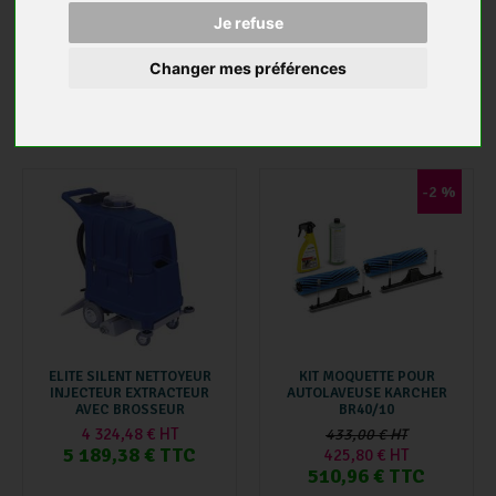
COMPACT AVEC BROSSEUR
BRUSH
Je refuse
67,39 € HT
2 750,00 € HT
80,87 € TTC
2 080,00 € HT
Changer mes préférences
2 496,00 € TTC
AJOUTER AU PANIER
AJOUTER AU PANIER
-2 %
ELITE SILENT NETTOYEUR
KIT MOQUETTE POUR
INJECTEUR EXTRACTEUR
AUTOLAVEUSE KARCHER
AVEC BROSSEUR
BR40/10
4 324,48 € HT
433,00 € HT
5 189,38 € TTC
425,80 € HT
510,96 € TTC