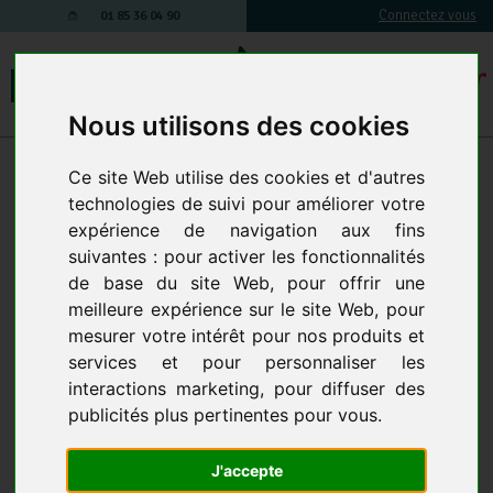
Connectez vous
01 85 36 04 90
Nous utilisons des cookies
Matériel de nettoyage électrique
-
Nettoyeur moquette
-
Autolaveuse à
Ce site Web utilise des cookies et d'autres
moquettes
technologies de suivi pour améliorer votre
AUTOLAVEUSE À MOQUETTES
4 produits
expérience de navigation aux fins
suivantes :
pour activer les fonctionnalités
de base du site Web
,
pour offrir une
-24 %
meilleure expérience sur le site Web
,
pour
mesurer votre intérêt pour nos produits et
services et pour personnaliser les
interactions marketing
,
pour diffuser des
publicités plus pertinentes pour vous
.
J'accepte
SHARON BRUSH NETTOYEUR
FLEXIBLE DE 2,5 M POUR
INJECTEUR EXTRACTEUR
SABRINA OU SHARON