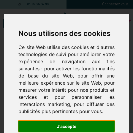
Connectez vous
01 85 36 04 90
Nous utilisons des cookies
Matériel de nettoyage manuel
-
Matériel de désinfection
Ce site Web utilise des cookies et d'autres
MATÉRIEL DE DÉSINFECTION
technologies de suivi pour améliorer votre
3 produits
expérience de navigation aux fins
suivantes :
pour activer les fonctionnalités
de base du site Web
,
pour offrir une
meilleure expérience sur le site Web
,
pour
mesurer votre intérêt pour nos produits et
services et pour personnaliser les
interactions marketing
,
pour diffuser des
publicités plus pertinentes pour vous
.
NÉBULISEUR COMBATTOR -
LINGETTES DÉGRAISSANTES
J'accepte
IDÉAL POUR DIFFUSER UN
A FROID BOITE DE 80
ANTI-PARASITE