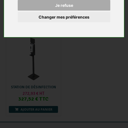
28,07 € HT
346,32 € HT
Je refuse
33,68 € TTC
415,58 € TTC
Changer mes préférences
AJOUTER AU PANIER
AJOUTER AU PANIER
STATION DE DÉSINFECTION
272,93 € HT
327,52 € TTC
AJOUTER AU PANIER