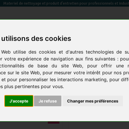
Materiel de nettoyage et produit d'entretien pour professionnels et indust
utilisons des cookies
essuyage / papier toilette / sèche mains
équipements des
sacs poubelles &
 Web utilise des cookies et d'autres technologies de su
en
électrique
locaux
co
er votre expérience de navigation aux fins suivantes :
pou
ctionnalités de base du site Web
,
pour offrir une m
 nettoyage manuel
-
Les vitres
-
Les raclettes
ce sur le site Web
,
pour mesurer votre intérêt pour nos pr
 et pour personnaliser les interactions marketing
,
pour dif
ACLETTES
25 produits
és plus pertinentes pour vous
.
J'accepte
Je refuse
Changer mes préférences
-21 %