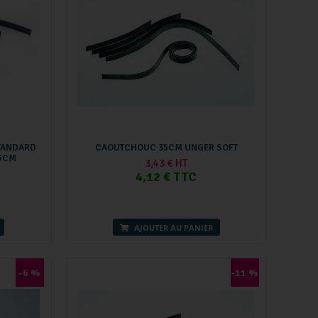
TANDARD
CAOUTCHOUC 35CM UNGER SOFT
45CM
3,43 € HT
4,12 € TTC
AJOUTER AU PANIER
-6 %
-11 %