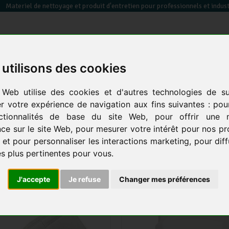
Materiel de nettoyage et produit d'entretien pour professionnels et indust
utilisons des cookies
essuyage / papier toilette / sèche mains
équipements des
sacs poubelles &
 Web utilise des cookies et d'autres technologies de su
en
électrique
locaux
co
er votre expérience de navigation aux fins suivantes :
pou
ctionnalités de base du site Web
,
pour offrir une m
ce sur le site Web
,
pour mesurer votre intérêt pour nos pr
CAL
17 produits
 et pour personnaliser les interactions marketing
,
pour dif
és plus pertinentes pour vous
.
J'accepte
Je refuse
Changer mes préférences