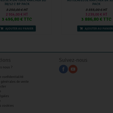
EUSE À BATTERIE KARCHER BD
AUTOLAVEUSE KARCHER BR 35
38/12 C BP PACK
PACK
3 250,00 € HT
3 355,00 € HT
2 914,00 € HT
3 239,00 € HT
3 496,80 € TTC
3 886,80 € TTC
AJOUTER AU PANIER
AJOUTER AU PANIER
tions
Suivez-nous
s nous ?
e confidentialité
 générales de vente
cter
n
égales
e
s cookies