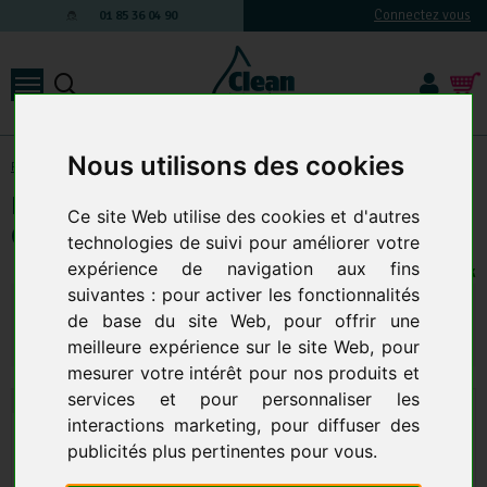
Connectez vous
01 85 36 04 90
Nous utilisons des cookies
Produits d'entretien
-
Entretien des sols
-
Détergents sol
Idegreen Nettoyant Multi-Usages/
Ce site Web utilise des cookies et d'autres
Carton De 250 Dosettes De 20Ml
technologies de suivi pour améliorer votre
expérience de navigation aux fins
74 EN STOCK
suivantes :
pour activer les fonctionnalités
40,68 € TTC
33,90 € HT
de base du site Web
,
pour offrir une
Qte.
:
AJOUTER AU PANIER
meilleure expérience sur le site Web
,
pour
mesurer votre intérêt pour nos produits et
services et pour personnaliser les
interactions marketing
,
pour diffuser des
publicités plus pertinentes pour vous
.