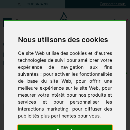
Connectez vous
01 85 36 04 90
Nous utilisons des cookies
Produits d'entretien
-
Entretien des sols
-
Détergents sol
Ce site Web utilise des cookies et d'autres
Eclador Lustro Brille Sols Et Surfaces
technologies de suivi pour améliorer votre
Brillantes Le Bidon De 5 Litres
expérience de navigation aux fins
21 EN STOCK
suivantes :
pour activer les fonctionnalités
31,30 € TTC
de base du site Web
,
pour offrir une
26,08 € HT
meilleure expérience sur le site Web
,
pour
Qte.
:
AJOUTER AU PANIER
mesurer votre intérêt pour nos produits et
services et pour personnaliser les
interactions marketing
,
pour diffuser des
publicités plus pertinentes pour vous
.