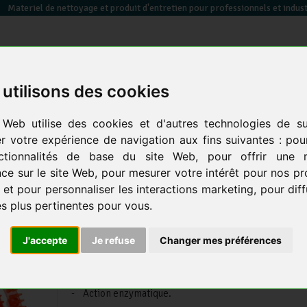
Materiel de nettoyage et produit d'entretien pour professionnels et indust
utilisons des cookies
essuyage / papier toilette / sèche mains
équipements des
sacs poubelles &
 Web utilise des cookies et d'autres technologies de su
en
électrique
locaux
co
er votre expérience de navigation aux fins suivantes :
pou
ctionnalités de base du site Web
,
pour offrir une m
retour
aux produits
prod.
ce sur le site Web
,
pour mesurer votre intérêt pour nos pr
 et pour personnaliser les interactions marketing
,
pour dif
Grille Urinoir le lot de 10 - Par
és plus pertinentes pour vous
.
PRODIFA
J'accepte
Je refuse
Changer mes préférences
- Pouvoir parfumant surpuissant
- Libère des bactéries pour nettoyer l’urinoir et él
odeurs.
- Action enzymatique.