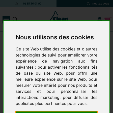
Connectez vous
01 85 36 04 90
Nous utilisons des cookies
Matériel de nettoyage manuel
-
centrale de nettoyage
Centrale De Nettoyage Et Desinfection
Ce site Web utilise des cookies et d'autres
1 Produit +Enrouleur automatique Inox
technologies de suivi pour améliorer votre
expérience de navigation aux fins
Longueur :
suivantes :
pour activer les fonctionnalités
de base du site Web
,
pour offrir une
meilleure expérience sur le site Web
,
pour
1 408,25 € TTC
1 173,54 € HT
mesurer votre intérêt pour nos produits et
Qte.
:
AJOUTER AU PANIER
services et pour personnaliser les
interactions marketing
,
pour diffuser des
publicités plus pertinentes pour vous
.