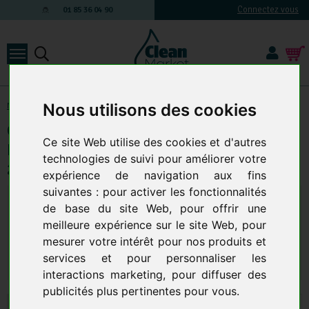
Connectez vous
01 85 36 04 90
Nous utilisons des cookies
Matériel de nettoyage manuel
-
centrale de nettoyage
Centrale de Nettoyage et de
Ce site Web utilise des cookies et d'autres
Désinfection 1 Produit Flexible de 10 à
technologies de suivi pour améliorer votre
25 métres
expérience de navigation aux fins
suivantes :
pour activer les fonctionnalités
Longueur :
de base du site Web
,
pour offrir une
meilleure expérience sur le site Web
,
pour
282,00 € TTC
mesurer votre intérêt pour nos produits et
235,00 € HT
services et pour personnaliser les
Qte.
:
AJOUTER AU PANIER
interactions marketing
,
pour diffuser des
publicités plus pertinentes pour vous
.