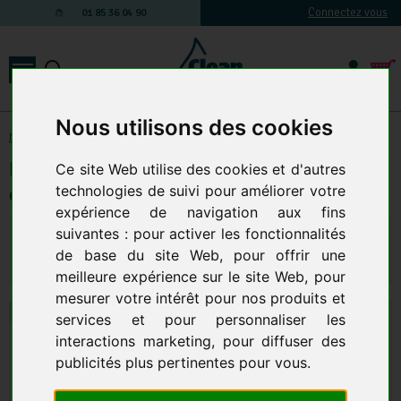
Connectez vous
01 85 36 04 90
Nous utilisons des cookies
Matériel de nettoyage électrique
-
Autolaveuse
-
Accessoires autolaveuses
Brosse nylon NOIRE D.43mm poils très
Ce site Web utilise des cookies et d'autres
dur
technologies de suivi pour améliorer votre
expérience de navigation aux fins
486,58 € TTC
suivantes :
pour activer les fonctionnalités
405,48 € HT
de base du site Web
,
pour offrir une
Qte.
:
AJOUTER AU PANIER
meilleure expérience sur le site Web
,
pour
mesurer votre intérêt pour nos produits et
services et pour personnaliser les
interactions marketing
,
pour diffuser des
publicités plus pertinentes pour vous
.