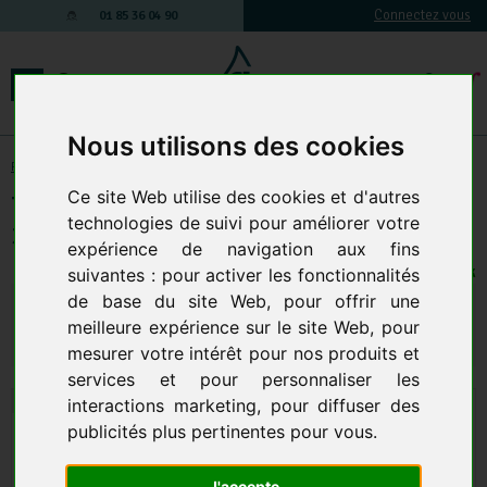
Connectez vous
01 85 36 04 90
Nous utilisons des cookies
Produits d'entretien
-
HYGIENE CUISINE
-
Eponge et recurant
Ce site Web utilise des cookies et d'autres
Tampon Sur Eponge (Tamponge) Vert
technologies de suivi pour améliorer votre
3M Le Lot De 10
expérience de navigation aux fins
suivantes :
pour activer les fonctionnalités
26 EN STOCK
de base du site Web
,
pour offrir une
21,55 € TTC
17,96 € HT
meilleure expérience sur le site Web
,
pour
Qte.
:
AJOUTER AU PANIER
mesurer votre intérêt pour nos produits et
services et pour personnaliser les
interactions marketing
,
pour diffuser des
publicités plus pertinentes pour vous
.
J'accepte