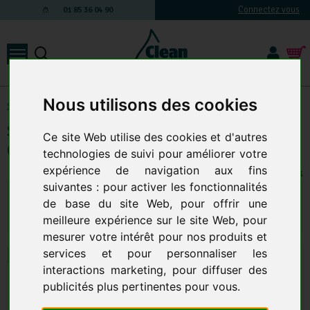
Connectez vous
01 85 36 04 90
Nous utilisons des cookies
Sacs Poubelles & Container
-
Sac poubelle de 5 à 50 litres
Sac Poubelle 30 L Noir 12 Micron - Le
Ce site Web utilise des cookies et d'autres
Carton De 500 (500X700Mm)
technologies de suivi pour améliorer votre
expérience de navigation aux fins
40 EN STOCK
suivantes :
pour activer les fonctionnalités
23,81 € TTC
19,84 € HT
de base du site Web
,
pour offrir une
Qte.
:
AJOUTER AU PANIER
meilleure expérience sur le site Web
,
pour
mesurer votre intérêt pour nos produits et
services et pour personnaliser les
interactions marketing
,
pour diffuser des
publicités plus pertinentes pour vous
.