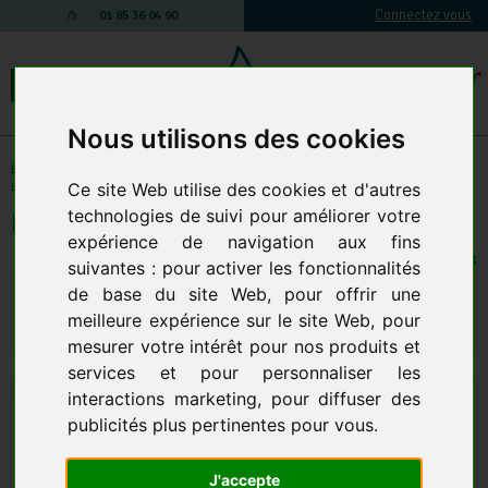
Connectez vous
01 85 36 04 90
Nous utilisons des cookies
Accessoires et Composants
-
Nettoyeur haute pression : Accessoires &
composants
-
Pistolet HP
-
Seul
Ce site Web utilise des cookies et d'autres
technologies de suivi pour améliorer votre
Regulateur De Debit 1100L/H
expérience de navigation aux fins
1 EN STOCK
suivantes :
pour activer les fonctionnalités
104,89 € TTC
de base du site Web
,
pour offrir une
87,41 € HT
meilleure expérience sur le site Web
,
pour
Qte.
:
AJOUTER AU PANIER
mesurer votre intérêt pour nos produits et
services et pour personnaliser les
interactions marketing
,
pour diffuser des
publicités plus pertinentes pour vous
.
J'accepte