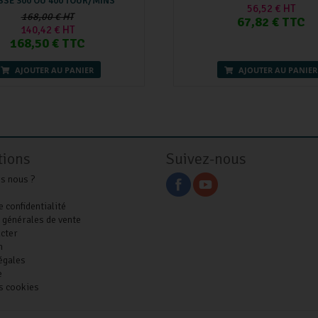
SSE 300 OU 400 TOUR/MINS
56,52 € HT
168,00 € HT
67,82 € TTC
140,42 € HT
168,50 € TTC
AJOUTER AU PANIER
AJOUTER AU PANIER
tions
Suivez-nous
s nous ?
e confidentialité
 générales de vente
cter
n
égales
e
s cookies