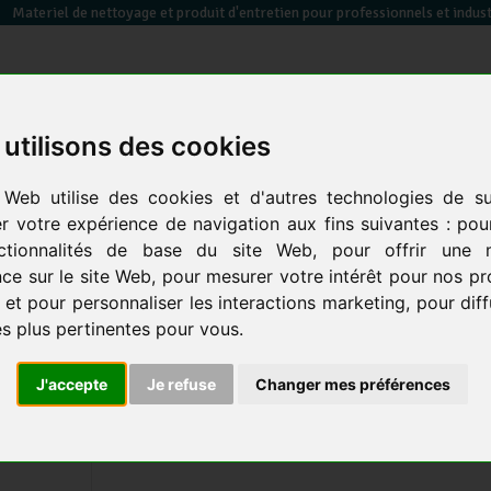
Materiel de nettoyage et produit d'entretien pour professionnels et indust
utilisons des cookies
essuyage / papier toilette / sèche mains
équipements des
sacs poubelles &
 Web utilise des cookies et d'autres technologies de su
en
électrique
locaux
co
er votre expérience de navigation aux fins suivantes :
pou
ctionnalités de base du site Web
,
pour offrir une m
osse
retour
aux produits
prod.
ce sur le site Web
,
pour mesurer votre intérêt pour nos pr
 et pour personnaliser les interactions marketing
,
pour dif
Plateau Porte Disque Diam 430
és plus pertinentes pour vous
.
Monobrosse Basse Vitesse
J'accepte
Je refuse
Changer mes préférences
SYNCLEAN
Pour monobrosse S43,SB43+ et bds43/150