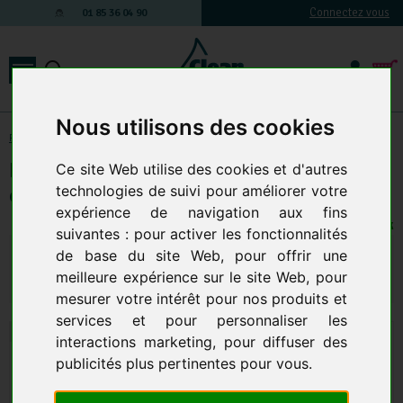
Connectez vous
01 85 36 04 90
Nous utilisons des cookies
Produits d'entretien
-
HYGIENE CUISINE
-
Dégraissants
Nettoyant Dégraissant surfaces
Ce site Web utilise des cookies et d'autres
concentré HP30 Bidon de 5L
technologies de suivi pour améliorer votre
expérience de navigation aux fins
149 EN STOCK
suivantes :
pour activer les fonctionnalités
21,84 € TTC
18,20 € HT
de base du site Web
,
pour offrir une
meilleure expérience sur le site Web
,
pour
Qte.
:
AJOUTER AU PANIER
mesurer votre intérêt pour nos produits et
services et pour personnaliser les
interactions marketing
,
pour diffuser des
publicités plus pertinentes pour vous
.