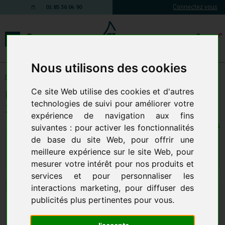
Connectez vous
01 85 36 04 90
Nous utilisons des cookies
Matériel de nettoyage manuel
-
L'essuyage
-
les microfibres
Ce site Web utilise des cookies et d'autres
Lot De 5 Chiffons Microfibre Rouge
technologies de suivi pour améliorer votre
38X38Cm
expérience de navigation aux fins
suivantes :
pour activer les fonctionnalités
372 EN STOCK
de base du site Web
,
pour offrir une
6,86 € TTC
5,72 € HT
meilleure expérience sur le site Web
,
pour
Qte.
:
AJOUTER AU PANIER
mesurer votre intérêt pour nos produits et
services et pour personnaliser les
interactions marketing
,
pour diffuser des
publicités plus pertinentes pour vous
.