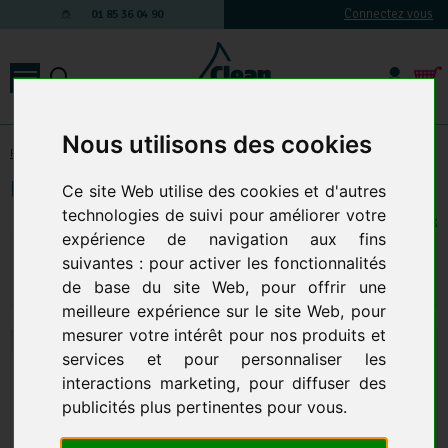
Connectez vous
01 85 36 04 90
Nous utilisons des cookies
Produits d'entretien
-
SAVONS ET GELS POUR LES MAINS
LOT DE 4 POMPES UNIVERSELLE
Ce site Web utilise des cookies et d'autres
technologies de suivi pour améliorer votre
1 EN STOCK
expérience de navigation aux fins
31,15 € TTC
25,96 € HT
suivantes :
pour activer les fonctionnalités
de base du site Web
,
pour offrir une
Qte.
:
AJOUTER AU PANIER
meilleure expérience sur le site Web
,
pour
mesurer votre intérêt pour nos produits et
services et pour personnaliser les
interactions marketing
,
pour diffuser des
publicités plus pertinentes pour vous
.