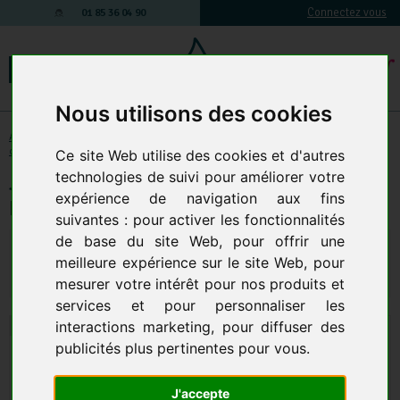
Connectez vous
01 85 36 04 90
Nous utilisons des cookies
Accessoires et Composants
-
Nettoyeur haute pression : Accessoires &
composants
-
Pièces chaudieres
-
Electrode
Ce site Web utilise des cookies et d'autres
technologies de suivi pour améliorer votre
Jeu D Electrode Pour Nettoyeur Haute
expérience de navigation aux fins
Pression Eau Chaude Karcher
suivantes :
pour activer les fonctionnalités
de base du site Web
,
pour offrir une
31,37 € TTC
26,14 € HT
meilleure expérience sur le site Web
,
pour
Qte.
:
AJOUTER AU PANIER
mesurer votre intérêt pour nos produits et
services et pour personnaliser les
interactions marketing
,
pour diffuser des
publicités plus pertinentes pour vous
.
J'accepte