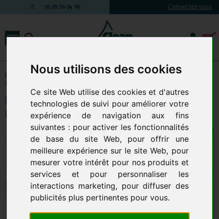
Connectez vous
01 85 36 04 90
Nous utilisons des cookies
Essuyage / Papier toilette / Sèche mains électrique
-
Sèche-mains électrique
et seche main air pulsé
Ce site Web utilise des cookies et d'autres
Filtre Mousse Antibactérien Cuivre
technologies de suivi pour améliorer votre
Pour Seche Mains Exp Air JVD
expérience de navigation aux fins
suivantes :
pour activer les fonctionnalités
4 EN STOCK
de base du site Web
,
pour offrir une
27,04 € TTC
22,53 € HT
meilleure expérience sur le site Web
,
pour
mesurer votre intérêt pour nos produits et
Qte.
:
AJOUTER AU PANIER
services et pour personnaliser les
interactions marketing
,
pour diffuser des
publicités plus pertinentes pour vous
.