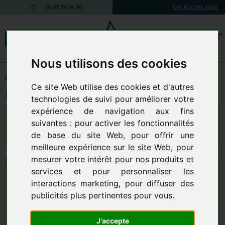
Connectez vous
01 85 36 04 90
Nous utilisons des cookies
Accessoires et Composants
-
Accessoires pour aspirateur
-
cartouche filtrante
Ce site Web utilise des cookies et d'autres
Filtre-chassis plisse emballé PTFE
technologies de suivi pour améliorer votre
expérience de navigation aux fins
247,54 € TTC
206,28 € HT
208,79 € HT
250,55 € TTC
suivantes :
pour activer les fonctionnalités
de base du site Web
,
pour offrir une
Qte.
:
AJOUTER AU PANIER
meilleure expérience sur le site Web
,
pour
mesurer votre intérêt pour nos produits et
services et pour personnaliser les
interactions marketing
,
pour diffuser des
publicités plus pertinentes pour vous
.
J'accepte