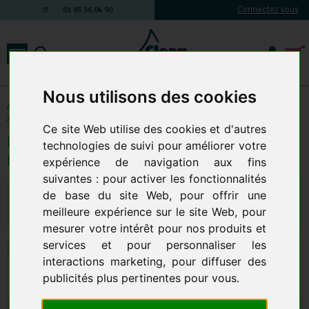
Connectez vous
01 85 36 04 90
Nous utilisons des cookies
Accessoires et Composants
-
Nettoyeur haute pression : Accessoires &
composants
-
Accessoires de lavage
-
Brosse de lavage
Ce site Web utilise des cookies et d'autres
Brosse De Lavage Poils Sanglier
technologies de suivi pour améliorer votre
Ep.60Mm 260X80Mm
expérience de navigation aux fins
suivantes :
pour activer les fonctionnalités
65,14 € TTC
54,28 € HT
de base du site Web
,
pour offrir une
meilleure expérience sur le site Web
,
pour
Qte.
:
AJOUTER AU PANIER
mesurer votre intérêt pour nos produits et
services et pour personnaliser les
interactions marketing
,
pour diffuser des
publicités plus pertinentes pour vous
.