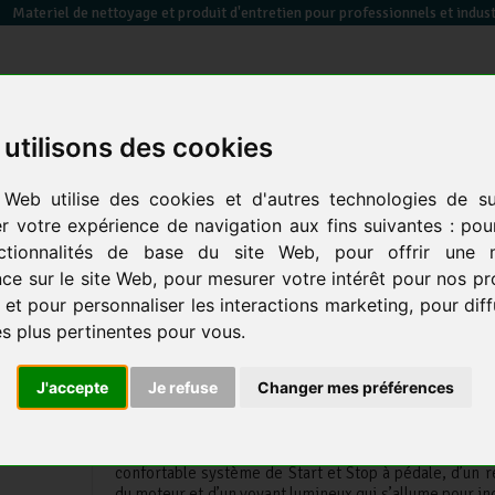
Materiel de nettoyage et produit d'entretien pour professionnels et indust
utilisons des cookies
essuyage / papier toilette / sèche mains
équipements des
sacs poubelles &
 Web utilise des cookies et d'autres technologies de su
en
électrique
locaux
co
er votre expérience de navigation aux fins suivantes :
pou
ctionnalités de base du site Web
,
pour offrir une m
teur poussière
retour
aux produits
prod.
ce sur le site Web
,
pour mesurer votre intérêt pour nos pr
 et pour personnaliser les interactions marketing
,
pour dif
ASPIRATEUR POUSSIÈRES X15
és plus pertinentes pour vous
.
ELSEA
J'accepte
Je refuse
Changer mes préférences
• Aspirateur avec un style novateur et fonctionnel,
hautes performances qui réduit les pertes d’énergie.
• Force d’aspiration élevée, très silencieux, l’« 
confortable système de Start et Stop à pédale, d’un r
du moteur et d’un voyant lumineux qui s’allume pour in