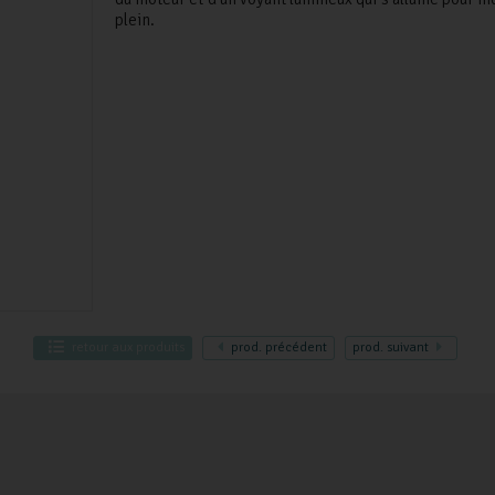
plein.
retour
aux produits
prod.
précédent
prod.
suivant