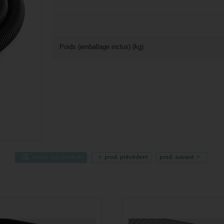
Poids (emballage inclus) (kg)
retour
aux produits
prod.
précédent
prod.
suivant