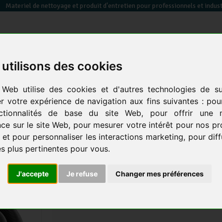
Materiel de nettoyage et produit d'entretien pour professionnels et indust
utilisons des cookies
essuyage / papier toilette / sèche mains
équipements des
sacs poubelles &
 Web utilise des cookies et d'autres technologies de su
en
électrique
locaux
co
er votre expérience de navigation aux fins suivantes :
pou
ctionnalités de base du site Web
,
pour offrir une m
retour
aux produits
prod.
ce sur le site Web
,
pour mesurer votre intérêt pour nos pr
 et pour personnaliser les interactions marketing
,
pour dif
Tuyau rallonge conducteur emb
és plus pertinentes pour vous
.
KARCHER
J'accepte
Je refuse
Changer mes préférences