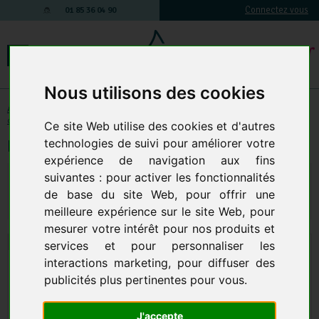
Connectez vous
01 85 36 04 90
Nous utilisons des cookies
Accessoires et Composants
-
Nettoyeur haute pression : Accessoires &
composants
-
Buses
-
Buse Simple pastille ou visse ¼
Ce site Web utilise des cookies et d'autres
Powerbuse 40°, 055
technologies de suivi pour améliorer votre
expérience de navigation aux fins
32,23 € TTC
suivantes :
pour activer les fonctionnalités
26,86 € HT
27,19 € HT
32,63 € TTC
de base du site Web
,
pour offrir une
Qte.
:
AJOUTER AU PANIER
meilleure expérience sur le site Web
,
pour
mesurer votre intérêt pour nos produits et
services et pour personnaliser les
interactions marketing
,
pour diffuser des
publicités plus pertinentes pour vous
.
J'accepte