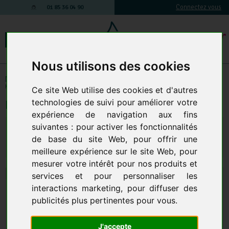
Connectez vous
01 85 36 04 90
Nous utilisons des cookies
Matériel de nettoyage électrique
-
Karcher Professionnel
-
Accessoires
Karcher Professionnel
Ce site Web utilise des cookies et d'autres
technologies de suivi pour améliorer votre
Balai latéral type
expérience de navigation aux fins
suivantes :
pour activer les fonctionnalités
154,58 € TTC
128,82 € HT
130,39 € HT
156,47 € TTC
de base du site Web
,
pour offrir une
Qte.
:
AJOUTER AU PANIER
meilleure expérience sur le site Web
,
pour
mesurer votre intérêt pour nos produits et
services et pour personnaliser les
interactions marketing
,
pour diffuser des
publicités plus pertinentes pour vous
.
J'accepte